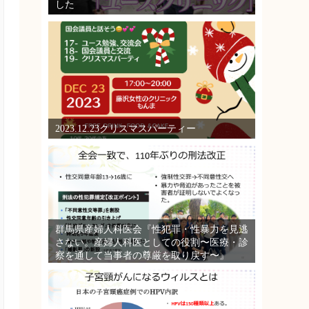
した
2023.12.23クリスマスパーティー
群馬県産婦人科医会『性犯罪・性暴力を見逃
さない。産婦人科医としての役割〜医療・診
察を通して当事者の尊厳を取り戻す〜』