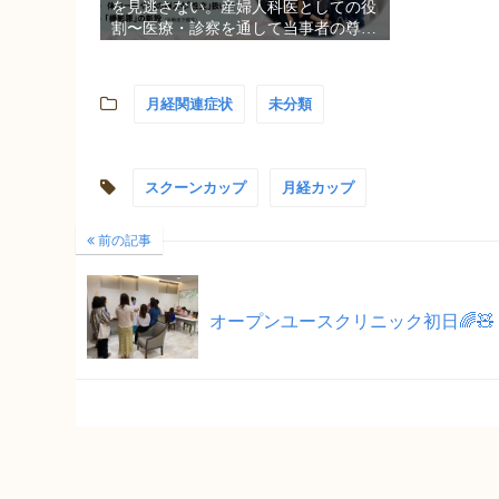
を見逃さない。産婦人科医としての役
割〜医療・診察を通して当事者の尊厳
を取り戻す〜』
月経関連症状
未分類
スクーンカップ
月経カップ
前の記事
オープンユースクリニック初日🌈🧸