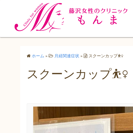
コ
ン
テ
ン
ツ
へ
ス
ホーム
»
月経関連症状
»
スクーンカップ⛹️‍♀️
キ
ッ
スクーンカップ⛹️‍♀️
プ