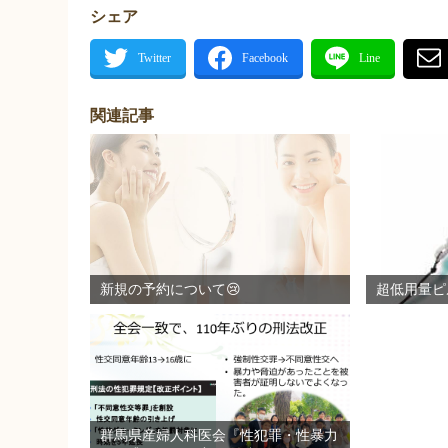
シェア
関連記事
新規の予約について😢
超低用量ピ
群馬県産婦人科医会『性犯罪・性暴力