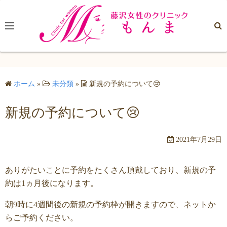
コ
ン
テ
ン
ツ
へ
ホーム
»
未分類
»
新規の予約について😢
ス
キ
新規の予約について😢
ッ
プ
2021年7月29日
ありがたいことに予約をたくさん頂戴しており、新規の予
約は1ヵ月後になります。
朝9時に4週間後の新規の予約枠が開きますので、ネットか
らご予約ください。