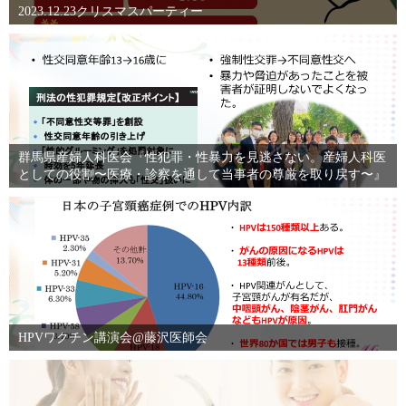
2023.12.23クリスマスパーティー
群馬県産婦人科医会『性犯罪・性暴力を見逃さない。産婦人科医
としての役割〜医療・診察を通して当事者の尊厳を取り戻す〜』
HPVワクチン講演会@藤沢医師会