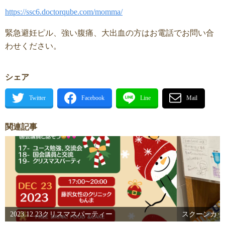
https://ssc6.doctorqube.com/momma/
緊急避妊ピル、強い腹痛、大出血の方はお電話でお問い合
わせください。
シェア
関連記事
2023.12.23クリスマスパーティー
スクーンカップ⛹