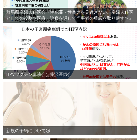
群馬県産婦人科医会『性犯罪・性暴力を見逃さない。産婦人科医
としての役割〜医療・診察を通して当事者の尊厳を取り戻す〜』
HPVワクチン講演会@藤沢医師会
新規の予約について😢