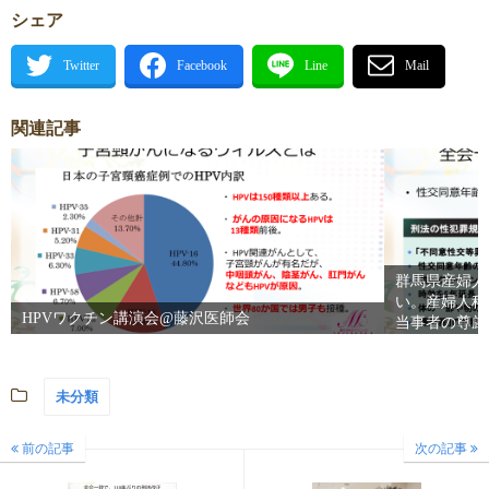
シェア
関連記事
群馬県産婦人
い。産婦人科
HPVワクチン講演会@藤沢医師会
当事者の尊厳
未分類
前の記事
次の記事