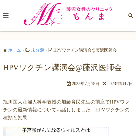
コ
ン
テ
ン
ツ
へ
ホーム
»
未分類
»
HPVワクチン講演会@藤沢医師会
ス
キ
HPVワクチン講演会@藤沢医師会
ッ
プ
2023年7月18日
2023年9月7日
旭川医大産婦人科学教授の加藤育民先生の前座でHPVワク
チンの最新情報についてお話ししました。HPVワクチンの
種類と効果