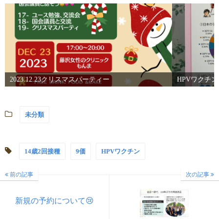
2023.12.23クリスマスパーティー
HPVワクチ
未分類
14歳2回接種
9価
HPVワクチン
前の記事
次の記事
新規の予約について😢