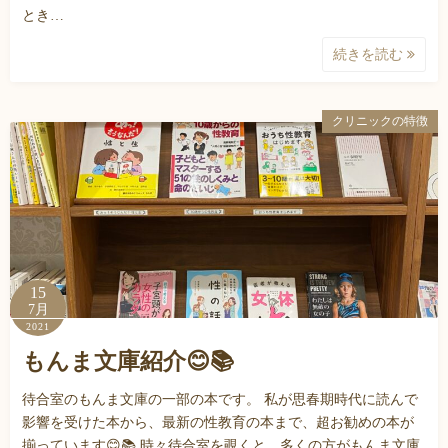
とき…
続きを読む
クリニックの特徴
15
7月
2021
もんま文庫紹介😊📚
待合室のもんま文庫の一部の本です。 私が思春期時代に読んで
影響を受けた本から、最新の性教育の本まで、超お勧めの本が
揃っています😊📚 時々待合室を覗くと、多くの方がもんま文庫