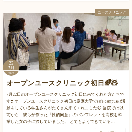
ユースクリニック
22
7月
2021
オープンユースクリニック初日🌈🧸
7月22日のオープンユースクリニック初日に来てくれた方たちで
す❣️ オープンユースクリニック初日は慶應大学でsafe campusの活
動をしている学生さんがたくさん来てくれました😆 当院では以
前から、彼らが作った『性的同意』のパンフレットを高校を卒
業した女の子に渡していました。 とてもよくできている…