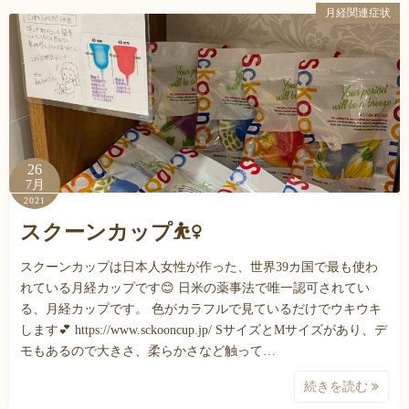
月経関連症状
26
7月
2021
スクーンカップ⛹️‍♀️
スクーンカップは日本人女性が作った、世界39カ国で最も使わ
れている月経カップです😊 日米の薬事法で唯一認可されてい
る、月経カップです。 色がカラフルで見ているだけでウキウキ
します💕 https://www.sckooncup.jp/ SサイズとMサイズがあり、デ
モもあるので大きさ、柔らかさなど触って…
続きを読む