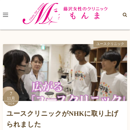
コ
ン
テ
ン
ツ
へ
ユースクリニック
ス
キ
ッ
プ
7
11月
2024
ユースクリニックがNHKに取り上げ
られました