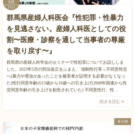
9月
2023
群馬県産婦人科医会『性犯罪・性暴力
を見逃さない。産婦人科医としての役
割〜医療・診察を通して当事者の尊厳
を取り戻す〜』
群馬県の産婦人科学会のセミナーで性犯罪についてお話ししま
した。2023年5月の刑法改正をふまえ、 強制性行罪→不同意性交
へ(暴力や脅迫があったことを被害者が証明する必要がなくなっ
た)性行同意年齢の13歳から16歳への引き上げ(2008年国連から性
交同意年齢の引き上げを勧告されていた) 不同意性行、性…
続きを読む
未分類