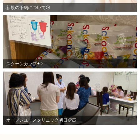
新規の予約について😢
スクーンカップ⛹️‍♀️
オープンユースクリニック初日🌈🧸