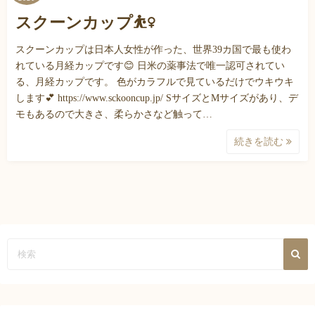
スクーンカップ⛹️‍♀️
スクーンカップは日本人女性が作った、世界39カ国で最も使わ
れている月経カップです😊 日米の薬事法で唯一認可されてい
る、月経カップです。 色がカラフルで見ているだけでウキウキ
します💕 https://www.sckooncup.jp/ SサイズとMサイズがあり、デ
モもあるので大きさ、柔らかさなど触って…
続きを読む