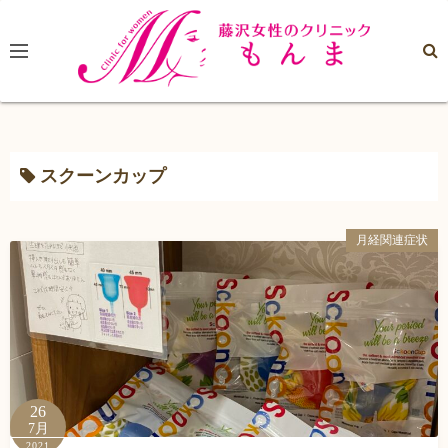
コ
ン
テ
ン
ツ
へ
ス
スクーンカップ
キ
ッ
月経関連症状
プ
26
7月
2021