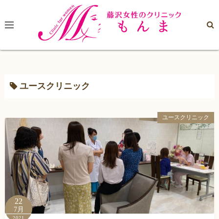
コ
ン
テ
ン
ツ
へ
ス
ユースクリニック
キ
ッ
ユースクリニック
プ
22
7月
2021