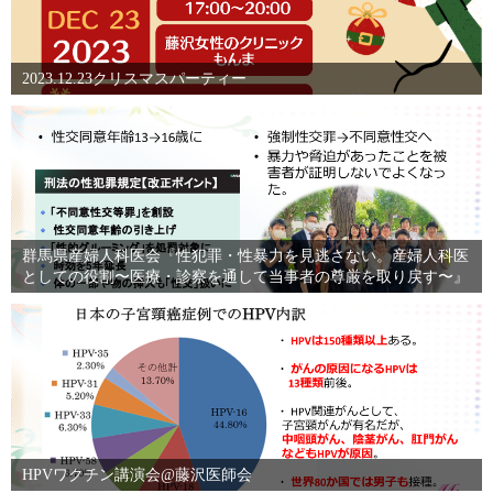
2023.12.23クリスマスパーティー
群馬県産婦人科医会『性犯罪・性暴力を見逃さない。産婦人科医
としての役割〜医療・診察を通して当事者の尊厳を取り戻す〜』
HPVワクチン講演会@藤沢医師会