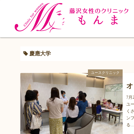
コ
ン
テ
ン
ツ
へ
ス
慶應大学
キ
ッ
ユースクリニック
プ
オ
7月
ユー
く
ン
る