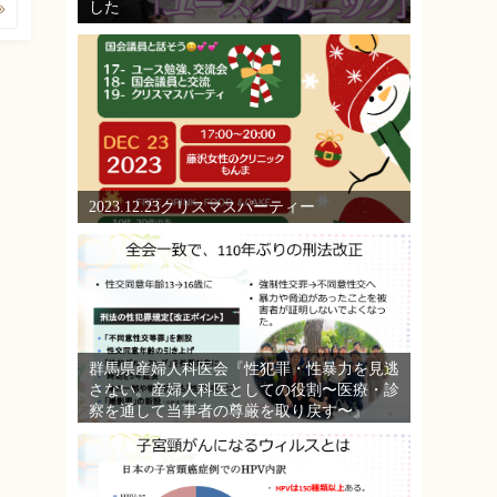
した
2023.12.23クリスマスパーティー
群馬県産婦人科医会『性犯罪・性暴力を見逃
さない。産婦人科医としての役割〜医療・診
察を通して当事者の尊厳を取り戻す〜』