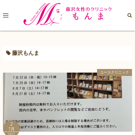
コ
ン
テ
ン
ツ
へ
ス
藤沢もんま
キ
ッ
ユースクリニック
プ
2
7月
2021