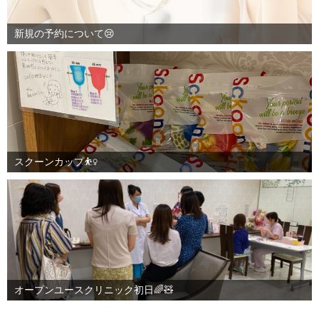
新規の予約について😢
スクーンカップ⛹️‍♀️
オープンユースクリニック初日🌈🧸