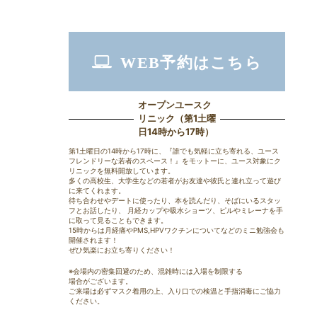
WEB予約はこちら
オープンユースク
リニック（第1土曜
日14時から17時）
第1土曜日の14時から17時に、『誰でも気軽に立ち寄れる、ユース
フレンドリーな若者のスペース！』をモットーに、ユース対象にク
リニックを無料開放しています。
多くの高校生、大学生などの若者がお友達や彼氏と連れ立って遊び
に来てくれます。
待ち合わせやデートに使ったり、本を読んだり、そばにいるスタッ
フとお話したり、 月経カップや吸水ショーツ、ピルやミレーナを手
に取って見ることもできます。
15時からは月経痛やPMS,HPVワクチンについてなどのミニ勉強会も
開催されます！
ぜひ気楽にお立ち寄りください！
※会場内の密集回避のため、混雑時には入場を制限する
場合がございます。
ご来場は必ずマスク着用の上、入り口での検温と手指消毒にご協力
ください。