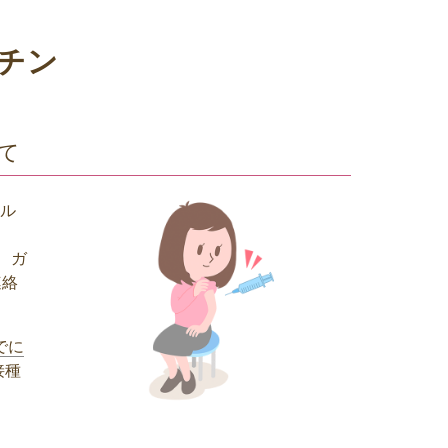
クチン
て
シル
、ガ
連絡
でに
接種