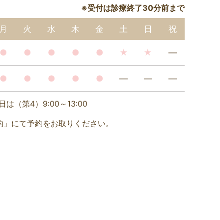
※受付は診療終了30分前まで
月
火
水
木
金
土
日
祝
●
●
●
●
●
★
★
―
●
●
●
●
●
―
―
―
（第4）9:00～13:00
約」にて予約をお取りください。