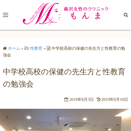
コ
ン
テ
ン
ツ
へ
ホーム
»
性教育
»
中学校高校の保健の先生方と性教育の勉
ス
強会
キ
ッ
中学校高校の保健の先生方と性教育
プ
の勉強会
2019年8月3日
2019年8月10日