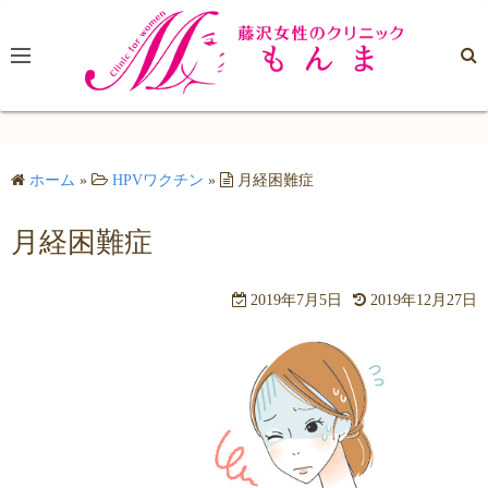
コ
ン
テ
ン
ツ
へ
ホーム
»
HPVワクチン
»
月経困難症
ス
キ
月経困難症
ッ
プ
2019年7月5日
2019年12月27日