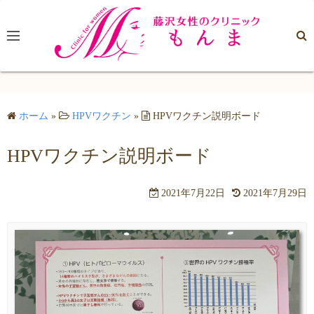
コ
ン
テ
ン
ツ
へ
ホーム
»
HPVワクチン
»
HPVワクチン説明ボード
ス
キ
HPVワクチン説明ボード
ッ
プ
2021年7月22日
2021年7月29日