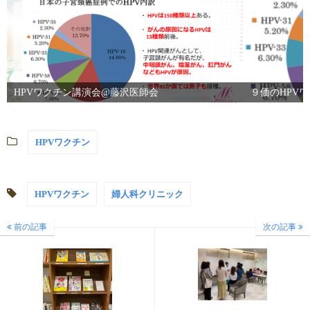
HPVワクチン講演会@藤沢医師会
９価のHPV
HPVワクチン
HPVワクチン
婦人科クリニック
前の記事
次の記事