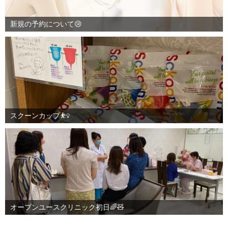
新規の予約について😢
スクーンカップ⛹️‍♀️
オープンユースクリニック初日🌈🧸