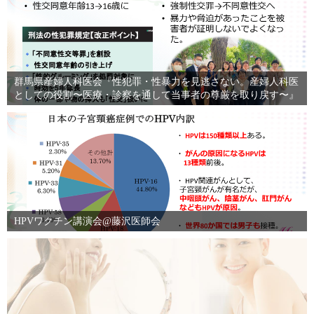
群馬県産婦人科医会『性犯罪・性暴力を見逃さない。産婦人科医
としての役割〜医療・診察を通して当事者の尊厳を取り戻す〜』
HPVワクチン講演会@藤沢医師会