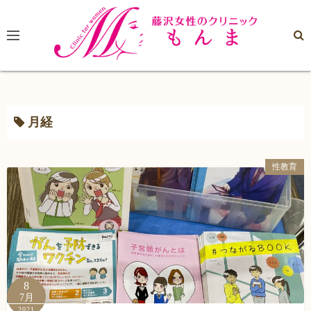
コ
ン
テ
ン
ツ
へ
ス
月経
キ
ッ
性教育
プ
8
7月
2021