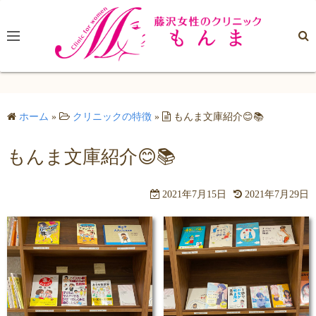
コ
ン
テ
ン
ツ
へ
ホーム
»
クリニックの特徴
»
もんま文庫紹介😊📚
ス
キ
もんま文庫紹介😊📚
ッ
プ
2021年7月15日
2021年7月29日