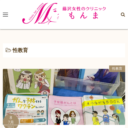
コ
ン
テ
ン
ツ
へ
ス
性教育
キ
ッ
性教育
プ
8
7月
2021