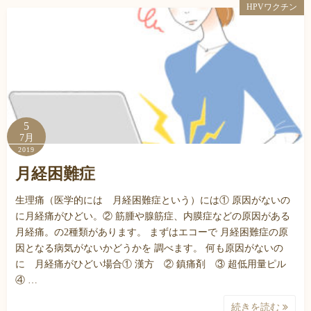
HPVワクチン
5
7月
2019
月経困難症
生理痛（医学的には 月経困難症という）には① 原因がないの
に月経痛がひどい。② 筋腫や腺筋症、内膜症などの原因がある
月経痛。の2種類があります。 まずはエコーで 月経困難症の原
因となる病気がないかどうかを 調べます。 何も原因がないの
に 月経痛がひどい場合① 漢方 ② 鎮痛剤 ③ 超低用量ピル
④ …
続きを読む