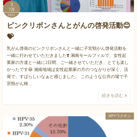
3
7月
2021
ピンクリボンさんとがんの啓発活動😊
💝
乳がん啓発のピンクリボンさんと一緒に子宮頸がん啓発活動を
一緒に行わせていただきました❣️ 湘南モールフィルで、女性起
業家の方達と一緒に2日間、ご一緒させていただき、とても楽し
かったです😆 湘南地域は女性起業家の方のつながりが深く、活
発で、すばらしいなぁと感じました。 このような公共の場で子
宮頸がん検…
続きを読む
HPVワクチン