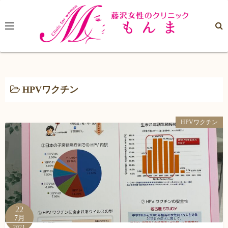
コ
ン
テ
ン
ツ
へ
ス
HPVワクチン
キ
ッ
HPVワクチン
プ
22
7月
2021